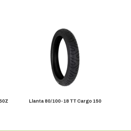
250Z
Llanta 80/100-18 TT Cargo 150
Llanta