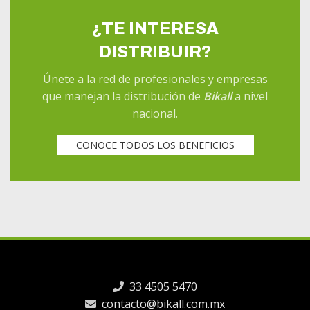
¿TE INTERESA
DISTRIBUIR?
Únete a la red de profesionales y empresas
que manejan la distribución de
Bikall
a nivel
nacional.
CONOCE TODOS LOS BENEFICIOS
33 4505 5470
contacto@bikall.com.mx