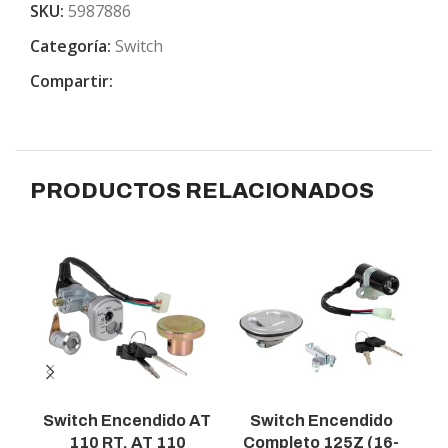
SKU:
5987886
Categoría:
Switch
Compartir:
PRODUCTOS RELACIONADOS
Switch Encendido AT
Switch Encendido
110 RT, AT 110
Completo 125Z (16-
C