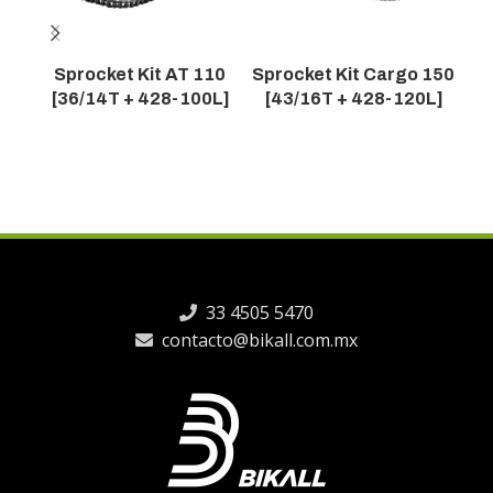
Sprocket Kit AT 110
Sprocket Kit Cargo 150
S
[36/14T + 428-100L]
[43/16T + 428-120L]
[
33 4505 5470
contacto@bikall.com.mx