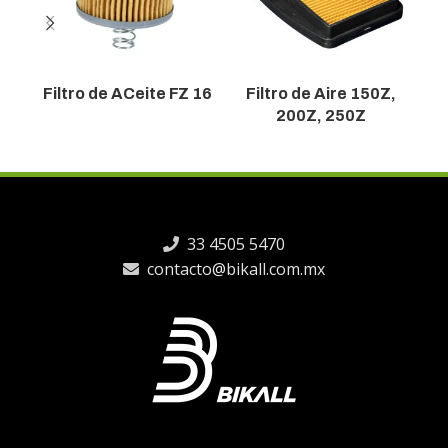
Filtro de ACeite FZ 16
Filtro de Aire 150Z,
F
200Z, 250Z
33 4505 5470
contacto@bikall.com.mx