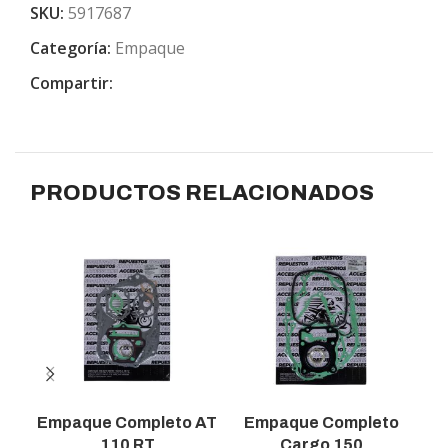
SKU:
5917687
Categoría:
Empaque
Compartir:
PRODUCTOS RELACIONADOS
Empaque Completo AT
Empaque Completo
E
110 RT
Cargo 150