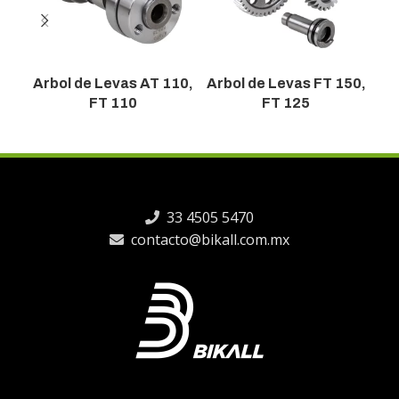
Arbol de Levas AT 110,
Arbol de Levas FT 150,
A
FT 110
FT 125
33 4505 5470
contacto@bikall.com.mx